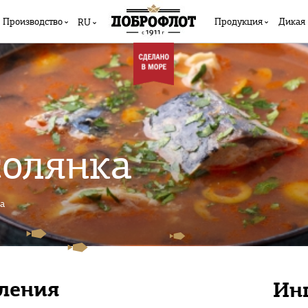
Производство
Продукция
Дикая
RU
солянка
а
вления
Ин