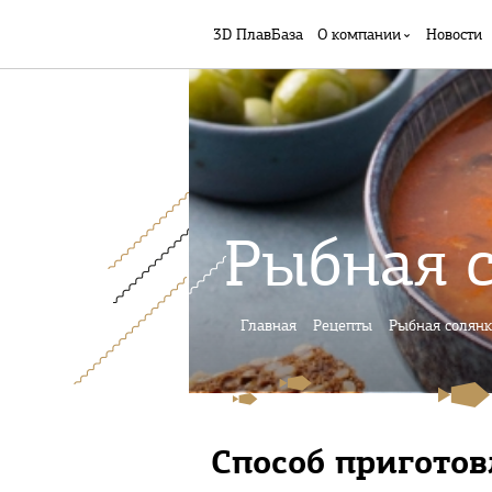
3D ПлавБаза
О компании
Новости
Рыбная 
Главная
Рецепты
Рыбная солянк
Способ пригото