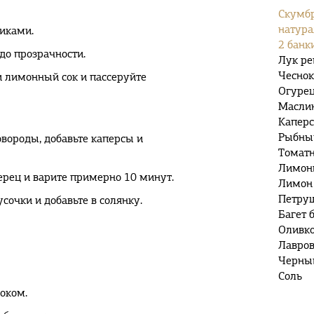
Скумбр
натура
иками.
2 банк
до прозрачности.
Лук ре
Чеснок
и лимонный сок и пассеруйте
Огурец
Маслин
Каперсы
Рыбный
вороды, добавьте каперсы и
Томатна
Лимонн
ерец и варите примерно 10 минут.
Лимон 
Петруш
сочки и добавьте в солянку.
Багет 
Оливко
Лавров
Черный
Соль
ноком.