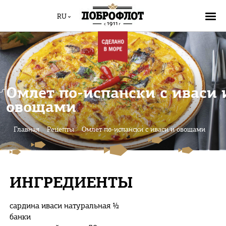
RU
Омлет по-испански с иваси 
овощами
Главная
Рецепты
Омлет по-испански с иваси и овощами
ИНГРЕДИЕНТЫ
сардина иваси натуральная ½
банки