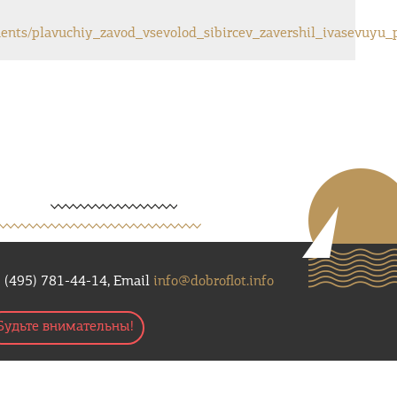
ents/plavuchiy_zavod_vsevolod_sibircev_zavershil_ivasevuyu
 (495) 781-44-14, Email
info@dobroflot.info
Будьте внимательны!