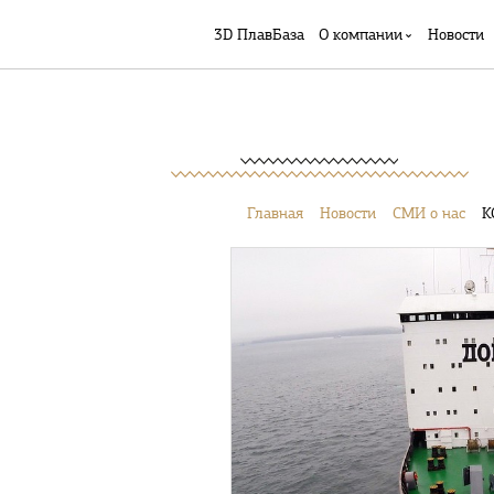
3D ПлавБаза
О компании
Новости
Главная
Новости
СМИ о нас
К