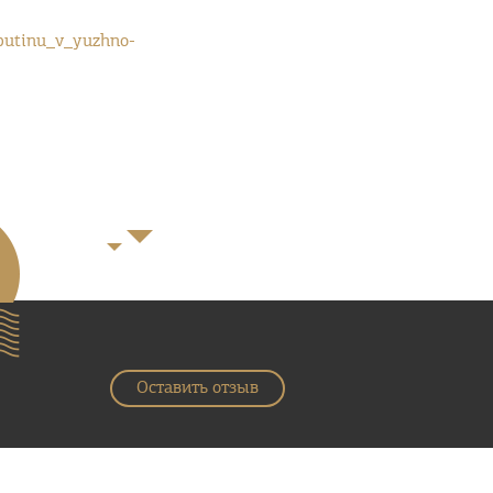
_putinu_v_yuzhno-
Оставить отзыв