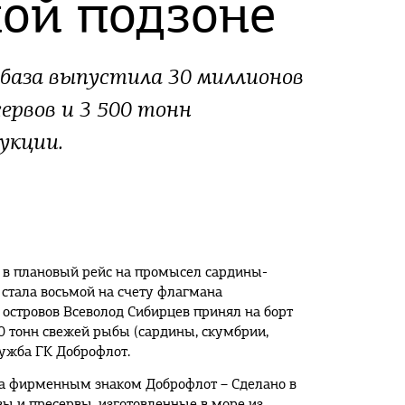
ой подзоне
база выпустила 30 миллионов
сервов и 3 500 тонн
укции.
 в плановый рейс на промысел сардины-
 стала восьмой на счету флагмана
 островов Всеволод Сибирцев принял на борт
00 тонн свежей рыбы (сардины, скумбрии,
лужба ГК Доброфлот.
а фирменным знаком Доброфлот – Сделано в
ы и пресервы, изготовленные в море из