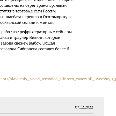
оставлены на берег транспортными
упят в торговые сети России.
ны плавбаза перешла в Охотоморскую
оокеанской сельди и минтая.
е работают рефрижераторные сейнеры-
нка и траулер Викинг, которые
 завода свежей рыбой. Общая
еволода Сибирцева составит более 6
ents/plavuchiy_zavod_vsevolod_sibircev_zavershil_ivasevuyu
07.12.2022