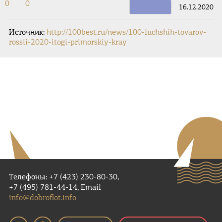
0
0
16.12.2020
Источник:
http://100best.ru/news/100-luchshih-tovarov-
rossii-2020-itogi-primorskiy-kray
Телефоны: +7 (423) 230-80-30,
+7 (495) 781-44-14, Email
info@dobroflot.info