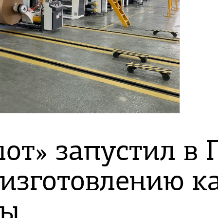
от» запустил в
 изготовлению к
ры