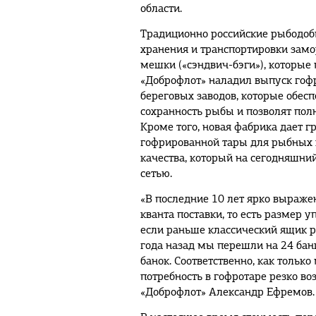
области.
Традиционно российские рыбодо
хранения и транспортировки зам
мешки («сэндвич-бэги»), которые 
«Доброфлот» наладил выпуск гоф
береговых заводов, которые обес
сохранность рыбы и позволят полн
Кроме того, новая фабрика дает 
гофрированной тары для рыбных 
качества, который на сегодняшни
сетью.
«В последние 10 лет ярко выраже
кванта поставки, то есть размер 
если раньше классический ящик ры
года назад мы перешли на 24 банк
банок. Соответственно, как только
потребность в гофротаре резко во
«Доброфлот» Александр Ефремов.