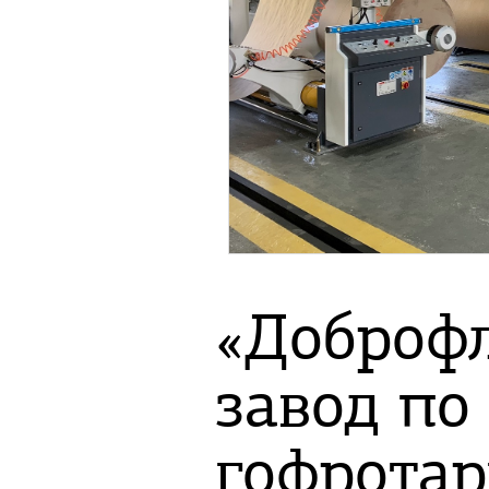
«Доброфл
завод по
гофрота