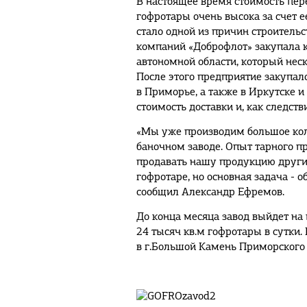
В настоящее время стоимость пер
гофротары очень высока за счет е
стало одной из причин строительс
компаний «Доброфлот» закупала к
автономной области, который неск
После этого предприятие закупал
в Приморье, а также в Иркутске и
стоимость доставки и, как следст
«Мы уже производим большое кол
баночном заводе. Опыт тарного пр
продавать нашу продукцию другим
гофротаре, но основная задача - о
сообщил Александр Ефремов.
До конца месяца завод выйдет на
24 тысяч кв.м гофротары в сутки.
в г.Большой Камень Приморского 