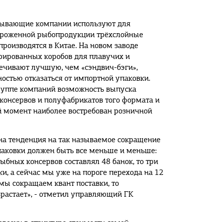
бывающие компании используют для
ороженной рыбопродукции трёхслойные
производятся в Китае. На новом заводе
рированных коробов для плавучих и
печивают лучшую, чем «сэндвич-бэги»,
остью отказаться от импортной упаковки.
группе компаний возможность выпуска
консервов и полуфабрикатов того формата и
й момент наиболее востребован розничной
на тенденция на так называемое сокращение
упаковки должен быть все меньше и меньше:
бных консервов составлял 48 банок, то три
и, а сейчас мы уже на пороге перехода на 12
 мы сокращаем квант поставки, то
зрастает», - отметил управляющий ГК