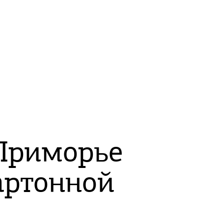
 Приморье
артонной