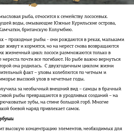
мысловая рыба, относится к семейству лососевых.
бушей воды, омывающие Южные Курильские острова,
Камчатки, британскую Колумбию.
х – проходные рыбы - они рождаются в реках, мальками
где живут и кормятся, но на нерест снова возвращаются
 их жизненный цикл: лососи размножаются только в
е нереста почти все погибают. Но рыбе важно вернуться
которой она родилась. С двухгодичным циклом жизни
вительный факт – уловы колеблются по четным и
иморье высокий улов в нечетные годы.
олучила за необычный внешний вид – самцы в брачный
асивой рыбы превращаются в уродливых созданий – на
рючковатые зубы, на спине большой горб. Многие
акой боевой наряд привлекает самок.
орбуши
ит высокую концентрацию элементов, необходимых для