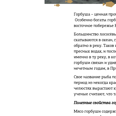
Горбуша – ценная про
Особенно богаты гор
восточное побережье 
Большинство лососёвы
скатываются в океан, 
обратно в реку. Таков
пресных водах, и посл
именно в ту реку, в 
горбуши связан и уди
нечетным годам, в Пр
Свое название рыба п
период из некогда кр
челюстях вырастают к
ученые считают, что т
Полезные свойства г
Мясо горбуши содерж