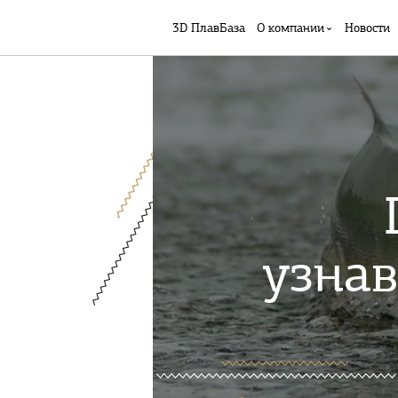
3D ПлавБаза
О компании
Новости
узнав