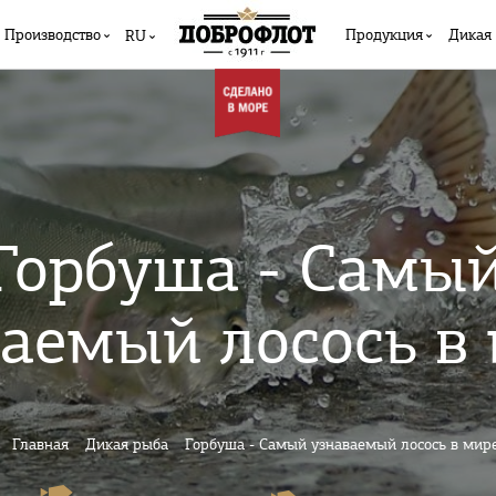
Производство
Продукция
Дикая
RU
Горбуша - Самы
аемый лосось в 
Главная
Дикая рыба
Горбуша - Самый узнаваемый лосось в мире