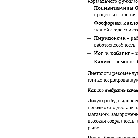
нормального функцио
Поливитамины О
процессы старения
Фосфорная кисло
тканей скелета и с
Пиридоксин
– раб
работоспособность
Йод и кобальт
– з
Калий
– помогает 
Диетологи рекомендую
или консервированну
Как же выбрать каче
Дикую рыбу, выловлен
невозможно доставить
магазины замороженно
высокая сохранность 
рыбе.