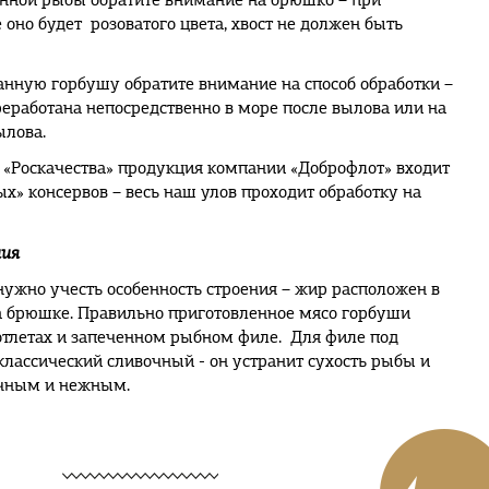
нной рыбы обратите внимание на брюшко – при
оно будет розоватого цвета, хвост не должен быть
нную горбушу обратите внимание на способ обработки –
еработана непосредственно в море после вылова или на
ылова.
 «Роскачества» продукция компании «Доброфлот» входит
х» консервов – весь наш улов проходит обработку на
ния
нужно учесть особенность строения – жир расположен в
а брюшке. Правильно приготовленное мясо горбуши
отлетах и запеченном рыбном филе. Для филе под
лассический сливочный - он устранит сухость рыбы и
очным и нежным.