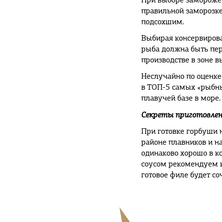
При выборе замороже
правильной заморозке 
подсохшим.
Выбирая консервирова
рыба должна быть пер
производстве в зоне в
Неслучайно по оценке
в ТОП-5 самых «рыбны
плавучей базе в море.
Секреты приготовле
При готовке горбуши 
районе плавников и н
одинаково хорошо в к
соусом рекомендуем к
готовое филе будет с