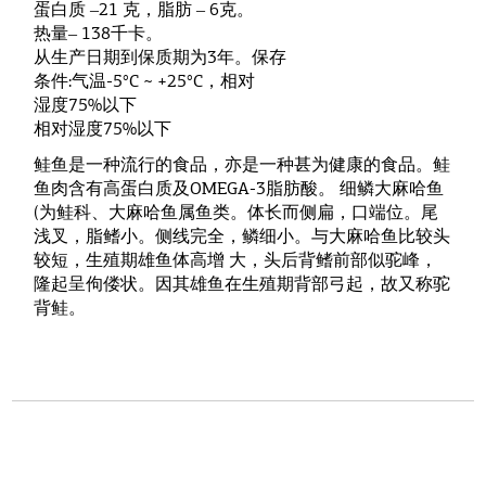
蛋白质 ‒21 克，脂肪 ‒ 6克。
热量‒ 138千卡。
从生产日期到保质期为3年。保存
条件:气温-5°C ~ +25°C，相对
湿度75%以下
相对湿度75%以下
鲑鱼是一种流行的食品，亦是一种甚为健康的食品。鲑
鱼肉含有高蛋白质及OMEGA-3脂肪酸。 细鳞大麻哈鱼
(为鲑科、大麻哈鱼属鱼类。体长而侧扁，口端位。尾
浅叉，脂鳍小。侧线完全，鳞细小。与大麻哈鱼比较头
较短，生殖期雄鱼体高增 大，头后背鳍前部似驼峰，
隆起呈佝偻状。因其雄鱼在生殖期背部弓起，故又称驼
背鲑。